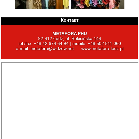
Контакт
METAFORA PHU
92-412 Łódź, ul. Rokicińska 144
tel./fax: +48 42 674 64 94 | mobile: +48 502 511 060
e-mail:
metafora@widzew.net
www.metafora-lodz.pl