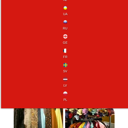
UA
RU
GE
FR
SV
LV
PL