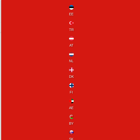
EE
TR
AT
ОПТОВАЯ ПРОДАЖА ШКУР ДЛЯ ЛЮБОЙ
ОТРАСЛИ. КОЖА, ОПТОМ - ПОЛЬША
NL
Мы
DK
FI
AE
BY
SK